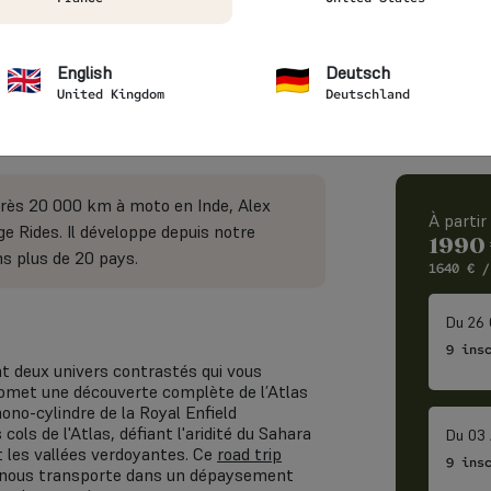
oyage
Hébergement
Nivea
ADER
STANDARD
INTE
English
Deutsch
United Kingdom
Deutschland
d Berbère : défiez l’Atlas marocain
rès 20 000 km à moto en Inde, Alex
À partir
e Rides. Il développe depuis notre
1990
s plus de 20 pays.
1640
€
/
Du 26 
9 ins
t deux univers contrastés qui vous
romet une découverte complète de l’Atlas
o-cylindre de la Royal Enfield
ls de l'Atlas, défiant l'aridité du Sahara
Du 03 
nt les vallées verdoyantes. Ce
road trip
9 ins
 nous transporte dans un dépaysement