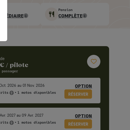
u
Pension
RMÉDIAIRE
COMPLÈTE
 de
€
/ pilote
 passager
Oct. 2026 au 01 Nov. 2026
OPTION
•
crits
1 motos disponibles
RÉSERVER
Avr. 2027 au 09 Avr. 2027
OPTION
•
crits
1 motos disponibles
RÉSERVER