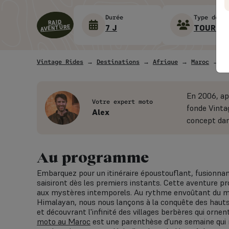
Durée
Type de V
RAID
7 J
TOUR LE
AVENTURE
Vintage Rides
→
Destinations
→
Afrique
→
Maroc
→ Rai
En 2006, ap
Votre expert moto
fonde Vintag
Alex
concept dan
Au programme
Embarquez pour un itinéraire époustouflant, fusionnan
saisiront dès les premiers instants. Cette aventure p
aux mystères intemporels. Au rythme envoûtant du mon
Himalayan, nous nous lançons à la conquête des hauts co
et découvrant l'infinité des villages berbères qui orne
moto au Maroc
est une parenthèse d'une semaine qui