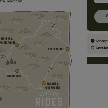
ntral marocain.
V
Acompt
Annulat