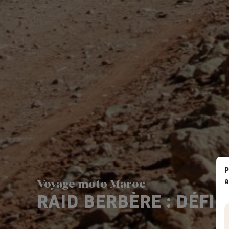
P
a
Voyage moto Maroc
RAID BERBÈRE : DÉFI