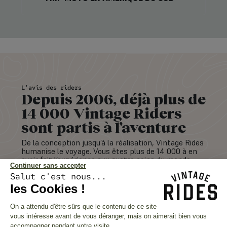
L'avis des riders
Depuis 2006, déjà plus de
14 000 Vintage Riders
sont partis à l’aventure
De la conception jusqu’à la réalisation, Vintage Rides
humanise le voyage. Vous êtes plus de 14 000 à en
avoir fait l’expérience aux quatre coins du monde.
Continuer sans accepter
Salut c'est nous...
VOIR TOUS LES AVIS
les Cookies !
4.7/5
On a attendu d'être sûrs que le contenu de ce site
430 avis voyageurs
vous intéresse avant de vous déranger, mais on aimerait bien vous
accompagner pendant votre visite...