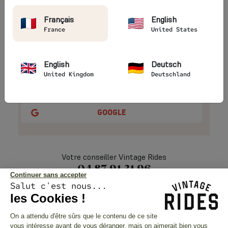
Français
English
France
United States
Se souvenir de moi
Mot de passe oublié ?
SIGN IN
English
Deutsch
United Kingdom
Deutschland
FACEBOOK
GOOGLE
Votre conseiller Vintage Rides
04 87 91 31 96
Continuer sans accepter
Salut c'est nous...
les Cookies !
On a attendu d'être sûrs que le contenu de ce site
vous intéresse avant de vous déranger, mais on aimerait bien vous