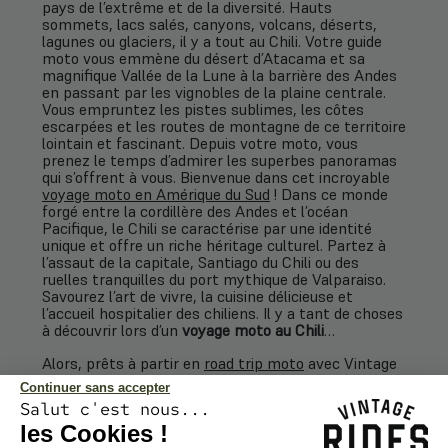
pays de l’extrême et de la diversité. Hauts
sommets, lacs salés, canyons, volcans, déserts,
lagunes ou glaciers, il y a tout au Chili. Votre guide
moto vous emmène du désert d’Atacama et sa
magnifique Vallée de la Lune à la barrière des Andes
en passant par les vignobles de la plaine centrale.
Vous empruntez les pistes sublimes, les côtes
escarpées et les routes de montagne de ce territoire
lointain et fascinant. Depuis votre moto, vous
prenez le temps d’admirer les superbes panoramas
qui s’offrent à vous. Bienvenue dans cet incroyable
voyage moto en Amérique du Sud
! Dans ce monde
forgé entre la cordillère des Andes et l’océan
Pacifique, le Chili se caractérise par une identité
unique et offre un riche héritage culturel. Partez à
l’assaut de la capitale, Santiago du Chili ou des
ruelles tranquilles du port mythique de Valparaiso.
Savourez l’art de vivre, la cuisine délicieuse et
l’accueil hospitalier des chiliens. Il y a tant de choses
à découvrir lors d’un
voyage moto au Chili
…
Alors, prêts à partir en
road trip moto
avec Vintage
Rides ?
Continuer sans accepter
Salut c'est nous...
les Cookies !
QUAND PARTIR EN VOYAGE À MOTO AU