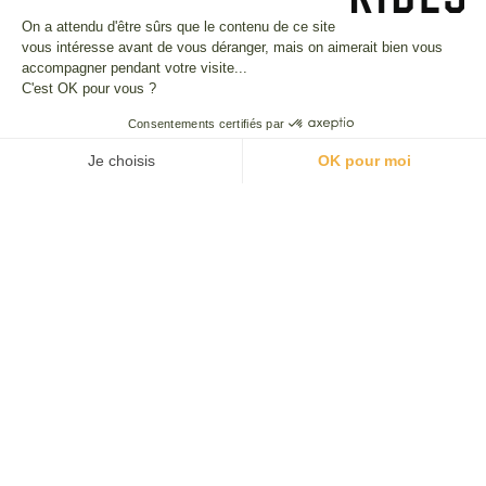
Conditions Générales de Vente
On a attendu d'être sûrs que le contenu de ce site
CGU Programme de fidélité
vous intéresse avant de vous déranger, mais on aimerait bien vous
accompagner pendant votre visite...
Nos partenaires
C'est OK pour vous ?
Consentements certifiés par
Je choisis
OK pour moi
Plateforme de Gestion du Consentement : Personnalisez vos O
Axeptio consent
Paiements sécurisés
Notre plateforme vous permet d'adapter et de gérer vos paramètr
International
France
United States
United Kingdom
Deutschland