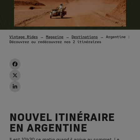
Vintage Rides
→
Magazine
→
Destinations
→ Argentine :
Découvrez ou redécouvrez nos 2 itinéraires
NOUVEL ITINÉRAIRE
EN ARGENTINE
Il est 10h30 ce matin quand il arrive au sommet. Le