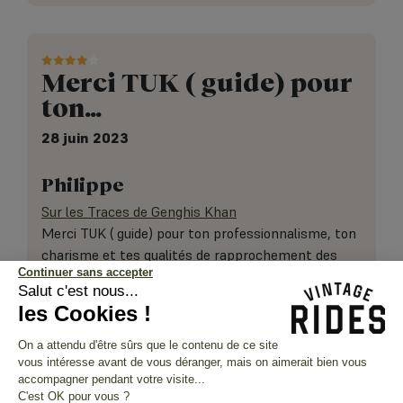
Merci TUK ( guide) pour
ton…
28 juin 2023
Philippe
Sur les Traces de Genghis Khan
Merci TUK ( guide) pour ton professionnalisme, ton
charisme et tes qualités de rapprochement des
Continuer sans accepter
participants. Superbe voyage avec des paysages à
Salut c'est nous...
couper le souffle. Certaines étapes devraient être à
les Cookies !
mon avis allongées ( 50 à 70 kms/jour ( 3 h de
trajet) sont insuffisants
On a attendu d'être sûrs que le contenu de ce site
vous intéresse avant de vous déranger, mais on aimerait bien vous
accompagner pendant votre visite...
C'est OK pour vous ?