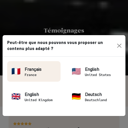
Témoignages
AVIS VOYAGEURS
Peut-être que nous pouvons vous proposer un
contenu plus adapté ?
Vintage Rides
→ Avis clients
Français
English
France
United States
4.7/5
5405 avis voyageurs
English
Deutsch
United Kingdom
Deutschland