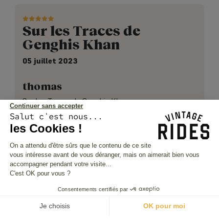
Sur les Traces de
Genghis Khan
05 juillet 2023
thomas
Sur les Traces de Genghis Khan
Continuer sans accepter
Salut c'est nous...
les Cookies !
On a attendu d'être sûrs que le contenu de ce site
Le stage tout terrain a
vous intéresse avant de vous déranger, mais on aimerait bien vous
accompagner pendant votre visite...
été…
C'est OK pour vous ?
05 juillet 2023
Consentements certifiés par
Je choisis
OK pour moi
Sandra