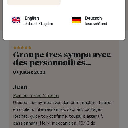
4.7/5
5405 avis voyageurs
English
Deutsch
United Kingdom
Deutschland
Groupe tres sympa avec
des personnalités…
07 juillet 2023
Jean
Raid en Terres Maasaïs
Groupe tres sympa avec des personnalités hautes
en couleur, interressantes, sachant partager
Reshad, guide top confirmé, toujours attentif,
passionnant. Hery (meccanicien) 10/10 de