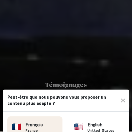
Témoignages
AVIS VOYAGEURS
Peut-être que nous pouvons vous proposer un
contenu plus adapté ?
Vintage Rides
→ Avis clients
Français
English
France
United States