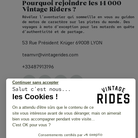
Pourquoi rejoindre les 14 000
Vintage Riders ?
Révélez l’aventurier qui sommeille en vous au guidon
de motos de caractère sur les pistes du monde. Des
voyages à moto d’exception pour les motards en quête
d’authenticité et de partage.
53 Rue Président Krüger 69008 LYON
teamvr@vintagerides.com
+33487913196
Continuer sans accepter
Salut c'est nous...
les Cookies !
On a attendu d'être sûrs que le contenu de ce
site vous intéresse avant de vous déranger, mais on aimerait
bien vous accompagner pendant votre visite...
C'est OK pour vous ?
Consentements certifiés par