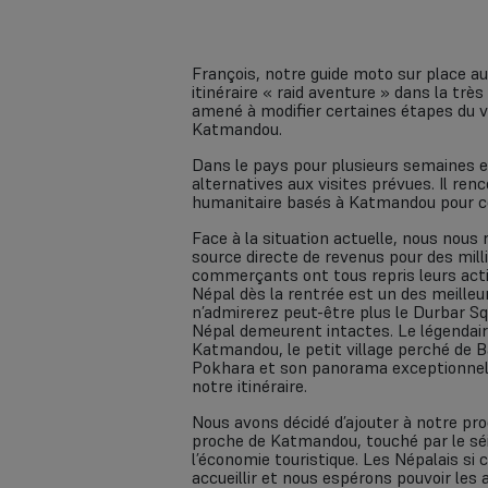
François, notre guide moto sur place au N
itinéraire « raid aventure » dans la trè
amené à modifier certaines étapes du 
Katmandou.
Dans le pays pour plusieurs semaines en
alternatives aux visites prévues. Il ren
humanitaire basés à Katmandou pour col
Face à la situation actuelle, nous nous
source directe de revenus pour des milli
commerçants ont tous repris leurs acti
Népal dès la rentrée est un des meilleu
n’admirerez peut-être plus le Durbar 
Népal demeurent intactes. Le légendai
Katmandou, le petit village perché de B
Pokhara et son panorama exceptionnel s
notre itinéraire.
Nous avons décidé d’ajouter à notre pr
proche de Katmandou, touché par le séi
l’économie touristique. Les Népalais si
accueillir et nous espérons pouvoir le