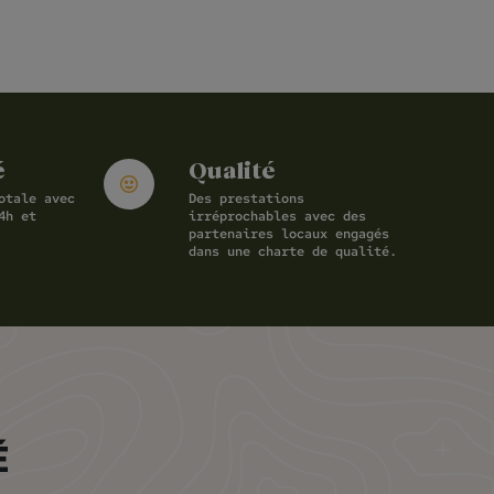
é
Qualité
otale avec
Des prestations
4h et
irréprochables avec des
partenaires locaux engagés
dans une charte de qualité.
É