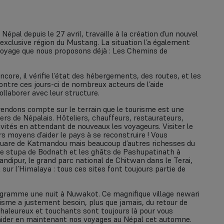
épal depuis le 27 avril, travaille à la création d’un nouvel
s exclusive région du Mustang. La situation l’a également
voyage que nous proposons déjà : Les Chemins de
core, il vérifie l’état des hébergements, des routes, et les
contre ces jours-ci de nombreux acteurs de l’aide
laborer avec leur structure.
 rendons compte sur le terrain que le tourisme est une
ers de Népalais. Hôteliers, chauffeurs, restaurateurs,
vités en attendant de nouveaux les voyageurs. Visiter le
rs moyens d’aider le pays à se reconstruire ! Vous
Square de Katmandou mais beaucoup d’autres richesses du
re stupa de Bodnath et les ghâts de Pashupatinath à
andipur, le grand parc national de Chitwan dans le Terai,
ur l’Himalaya : tous ces sites font toujours partie de
ogramme une nuit à Nuwakot. Ce magnifique village newari
sme a justement besoin, plus que jamais, du retour de
 chaleureux et touchants sont toujours là pour vous
s aider en maintenant nos voyages au Népal cet automne.