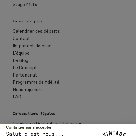
Stage Moto
En savoir plus
Calendrier des départs
Contact
Ils parlent de nous
L'équipe
Le Blog
Le Concept
Partenariat
Programme de fidélité
Nous rejoindre
FAQ
Informations légales
Conditions Générales d'Utilisation
Continuer sans accepter
Conditions Générales de Vente
Salut c'est nous...