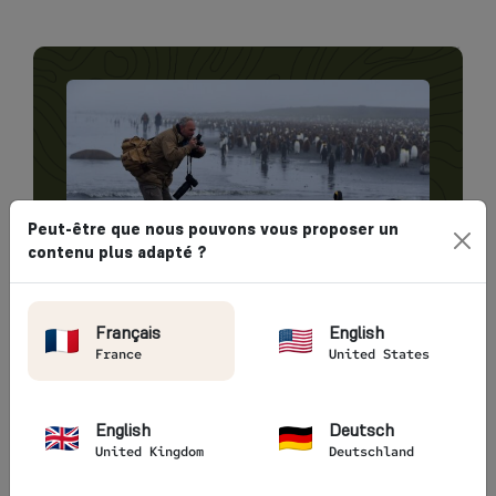
Peut-être que nous pouvons vous proposer un
contenu plus adapté ?
En panne d'inspiration ?
Parcourez notre
Français
English
calendrier des départs
France
United States
!
English
Deutsch
VOIR TOUS LES DÉPARTS
United Kingdom
Deutschland