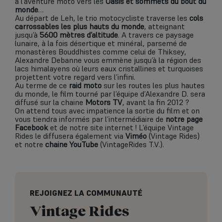
à l’aventure moto vers les
Oasis et sommets du bout du
monde
…
Au départ de Leh, le trio motocycliste traverse les
cols
carrossables les plus hauts du monde
, atteignant
jusqu’à
5600 mètres d’altitude
. A travers ce paysage
lunaire, à la fois désertique et minéral, parsemé de
monastères Bouddhistes comme celui de Thiksey,
Alexandre Debanne vous emmène jusqu’à la région des
lacs himalayens où leurs eaux cristallines et turquoises
projettent votre regard vers l’infini.
Au terme de ce
raid moto
sur les routes les plus hautes
du monde, le film tourné par l’équipe d’Alexandre D. sera
diffusé sur la chaine
Motors TV
, avant la fin 2012 ?
On attend tous avec impatience la sortie du film et on
vous tiendra informés par l’intermédiaire de
notre page
Facebook
et de notre site internet ! L’équipe Vintage
Rides le diffusera également via
Viméo
(Vintage Rides)
et notre
chaine YouTube
(VintageRides T.V.).
REJOIGNEZ LA COMMUNAUTÉ
Vintage Rides