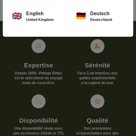
English
Deutsch
United Kingdom
Deutschland
Expertise
Sérénité
Depuis 2006, Vintage Rides
Face à un imprévu, nos
est le spécialiste du voyage
guides expérimentés
moto de caractère.
s’occupent de tout.
Disponibilité
Qualité
Une disponibilité totale avec
Des prestations
une assistance 24/24h et 7/7j.
irréprochables avec des