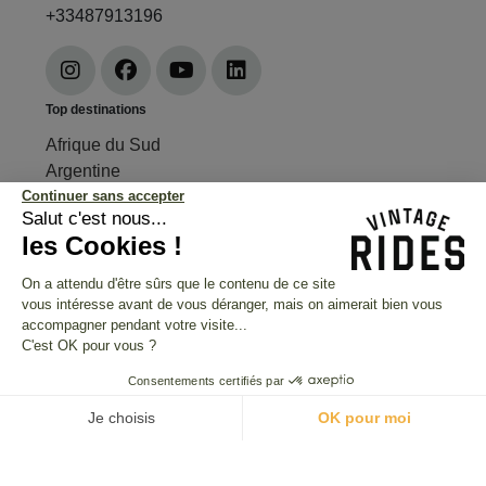
+33487913196
Top destinations
Afrique du Sud
Argentine
Continuer sans accepter
Bhoutan
Salut c'est nous...
Cambodge
les Cookies !
Chili
Equateur
On a attendu d'être sûrs que le contenu de ce site
France
vous intéresse avant de vous déranger, mais on aimerait bien vous
accompagner pendant votre visite...
Grèce
C'est OK pour vous ?
Himalaya
Inde du Sud
Consentements certifiés par
Indonésie
Je choisis
OK pour moi
Laos
Plateforme de Gestion du Consentement : Personnalisez vos O
Axeptio consent
Madagascar
Maroc
Notre plateforme vous permet d'adapter et de gérer vos paramètr