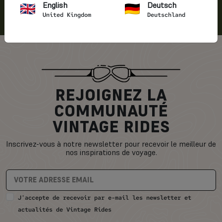
English
Deutsch
United Kingdom
Deutschland
REJOIGNEZ LA
COMMUNAUTÉ
VINTAGE RIDES
Inscrivez-vous à notre newsletter pour recevoir le meilleur de
nos inspirations de voyage.
J'accepte de recevoir par e-mail les newsletter et
actualités de Vintage Rides