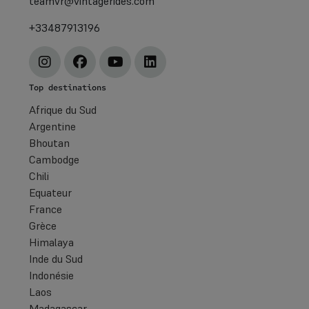
teamvr@vintagerides.com
+33487913196
Top destinations
Afrique du Sud
Argentine
Bhoutan
Cambodge
Chili
Equateur
France
Grèce
Himalaya
Inde du Sud
Indonésie
Laos
Madagascar