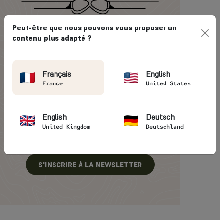
REJOIGNEZ LA
Peut-être que nous pouvons vous proposer un
COMMUNAUTÉ
contenu plus adapté ?
VINTAGE RIDES
Français
English
Inscrivez-vous à notre newsletter pour recevoir
le meilleur de nos inspirations de voyage.
France
United States
English
Deutsch
United Kingdom
Deutschland
J'accepte de recevoir par e-mail les
newsletter et actualités de Vintage Rides
S'INSCRIRE À LA NEWSLETTER