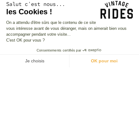
Conditions Générales d'Utilisation
Salut c'est nous...
les Cookies !
Conditions Générales de Vente
CGU Programme de fidélité
On a attendu d'être sûrs que le contenu de ce site
Nos partenaires
vous intéresse avant de vous déranger, mais on aimerait bien vous
accompagner pendant votre visite...
C'est OK pour vous ?
Consentements certifiés par
Je choisis
OK pour moi
Plateforme de Gestion du Consentement : Personnalisez vos O
Paiements sécurisés
Axeptio consent
Notre plateforme vous permet d'adapter et de gérer vos paramètr
International
France
United States
United Kingdom
Deutschland