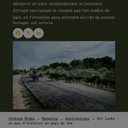
découvrir un pays resplendissant et luxuriant.
Attrape ton casque et n’oublie pas ton maillot de
bain, on t'emmène sans attendre sur l’île du sourire.
Partager cet article
Vintage Rides
→
Magazine
→
Destinations
→ Sri Lanka :
un peu d’histoire au pays du thé