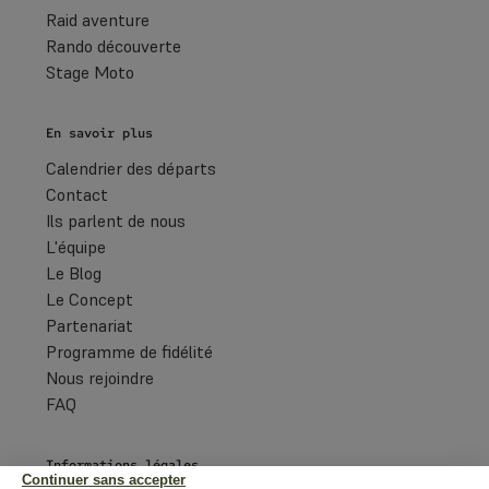
Raid aventure
Rando découverte
Stage Moto
En savoir plus
Calendrier des départs
Contact
Ils parlent de nous
L'équipe
Le Blog
Le Concept
Partenariat
Programme de fidélité
Nous rejoindre
FAQ
Informations légales
Continuer sans accepter