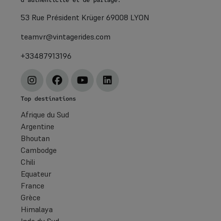
53 Rue Président Krüger 69008 LYON
teamvr@vintagerides.com
+33487913196
Top destinations
Afrique du Sud
Argentine
Bhoutan
Cambodge
Chili
Equateur
France
Grèce
Himalaya
Inde du Sud