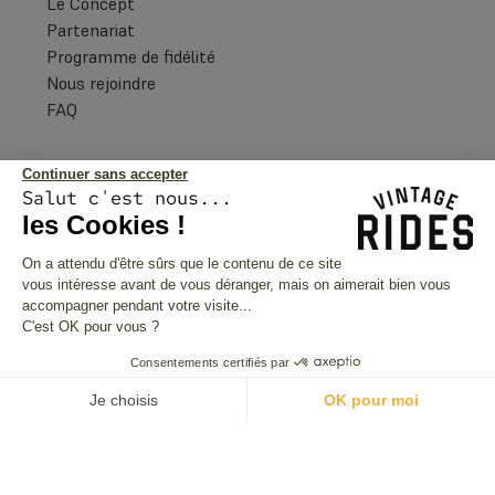
Le Concept
Partenariat
Programme de fidélité
Nous rejoindre
FAQ
Informations légales
Continuer sans accepter
Salut c'est nous...
Conditions Générales d'Utilisation
les Cookies !
Conditions Générales de Vente
CGU Programme de fidélité
On a attendu d'être sûrs que le contenu de ce site
vous intéresse avant de vous déranger, mais on aimerait bien vous
Nos partenaires
accompagner pendant votre visite...
C'est OK pour vous ?
Consentements certifiés par
Je choisis
OK pour moi
Plateforme de Gestion du Consentement : Personnalisez vos O
Axeptio consent
Paiements sécurisés
Notre plateforme vous permet d'adapter et de gérer vos paramètr