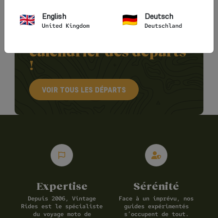
English
Deutsch
United Kingdom
Deutschland
En panne d'inspiration ?
Parcourez notre
calendrier des départs
!
VOIR TOUS LES DÉPARTS
Expertise
Sérénité
Depuis 2006, Vintage
Face à un imprévu, nos
Rides est le spécialiste
guides expérimentés
du voyage moto de
s’occupent de tout.