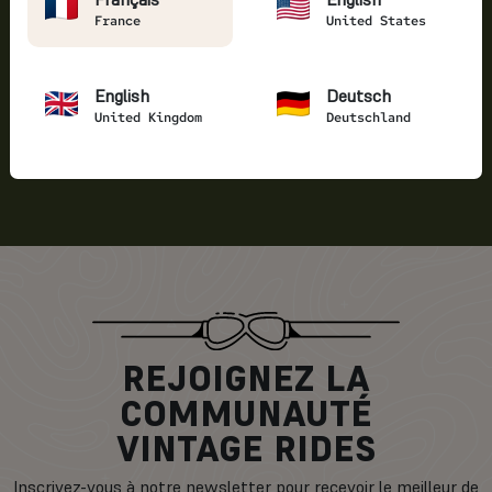
France
United States
Disponibilité
Qualité
Une disponibilité totale
Des prestations
avec une assistance
irréprochables avec des
English
Deutsch
24/24h et 7/7j.
partenaires locaux
United Kingdom
Deutschland
engagés dans une charte
de qualité.
REJOIGNEZ LA
COMMUNAUTÉ
VINTAGE RIDES
Inscrivez-vous à notre newsletter pour recevoir le meilleur de