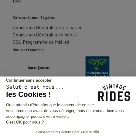
FAQ
Informations légales
Conditions Générales d'Utilisation
Conditions Générales de Vente
CGU Programme de fidélité
Nos partenaires
Continuer sans accepter
Salut c'est nous...
les Cookies !
Paiements sécurisés
On a attendu d'être sûrs que le contenu de ce site
vous intéresse avant de vous déranger, mais on aimerait bien vous
accompagner pendant votre visite...
International
C'est OK pour vous ?
France
Consentements certifiés par
United States