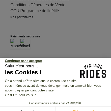
Conditions Générales de Vente
CGU Programme de fidélité
Nos partenaires
Paiements sécurisés
International
Continuer sans accepter
Salut c'est nous...
France
les Cookies !
United States
United Kingdom
On a attendu d'être sûrs que le contenu de ce site
vous intéresse avant de vous déranger, mais on aimerait bien vous
Deutschland
accompagner pendant votre visite...
C'est OK pour vous ?
Consentements certifiés par