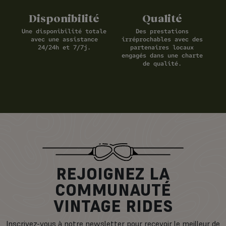
Disponibilité
Qualité
Une disponibilité totale
Des prestations
avec une assistance
irréprochables avec des
24/24h et 7/7j.
partenaires locaux
engagés dans une charte
de qualité.
REJOIGNEZ LA
COMMUNAUTÉ
VINTAGE RIDES
Inscrivez-vous à notre newsletter pour recevoir le meilleur de