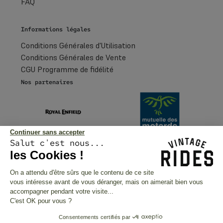
FAQ
Informations légales
Conditions Générales d'Utilisation
Conditions Générales de Vente
CGU Programme de fidélité
Nos partenaires
Continuer sans accepter
Salut c'est nous...
les Cookies !
Paiements sécurisés
On a attendu d'être sûrs que le contenu de ce site
vous intéresse avant de vous déranger, mais on aimerait bien vous
accompagner pendant votre visite...
International
C'est OK pour vous ?
France
Consentements certifiés par
United States