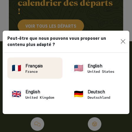
calendrier des départs
!
VOIR TOUS LES DÉPARTS
Peut-être que nous pouvons vous proposer un
contenu plus adapté ?
Français
English
France
United States
Expertise
Sérénité
English
Deutsch
Depuis 2006, Vintage
Face à un imprévu, nos
Rides est le spécialiste
guides expérimentés
United Kingdom
Deutschland
du voyage moto de
s’occupent de tout.
caractère.