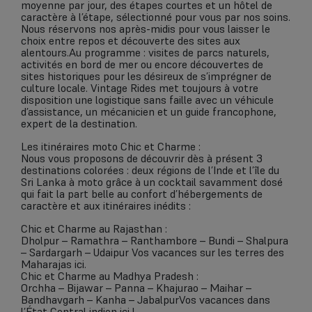
moyenne par jour, des étapes courtes et un hôtel de
caractère à l’étape, sélectionné pour vous par nos soins.
Nous réservons nos après-midis pour vous laisser le
choix entre repos et découverte des sites aux
alentours.Au programme : visites de parcs naturels,
activités en bord de mer ou encore découvertes de
sites historiques pour les désireux de s’imprégner de
culture locale. Vintage Rides met toujours à votre
disposition une logistique sans faille avec un véhicule
d’assistance, un mécanicien et un guide francophone,
expert de la destination.
Les itinéraires moto Chic et Charme :
Nous vous proposons de découvrir dès à présent 3
destinations colorées : deux régions de l’Inde et l’île du
Sri Lanka à moto grâce à un cocktail savamment dosé
qui fait la part belle au confort d’hébergements de
caractère et aux itinéraires inédits :
Chic et Charme au Rajasthan :
Dholpur – Ramathra – Ranthambore – Bundi – Shalpura
– Sardargarh – Udaipur Vos vacances sur les terres des
Maharajas ici.
Chic et Charme au Madhya Pradesh :
Orchha – Bijawar – Panna – Khajurao – Maihar –
Bandhavgarh – Kanha – JabalpurVos vacances dans
l’État Central indien ici !