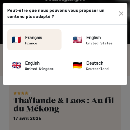
AVIS VOYAGEURS
Peut-être que nous pouvons vous proposer un
contenu plus adapté ?
Vintage Rides
→ Avis clients
Français
English
France
United States
4.7/5
5405 avis voyageurs
English
Deutsch
United Kingdom
Deutschland
Thaïlande & Laos : Au fil
du Mékong
17 avril 2026