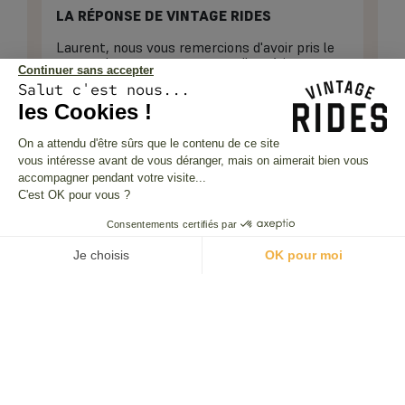
LA RÉPONSE DE VINTAGE RIDES
Laurent, nous vous remercions d'avoir pris le
temps de partager ce retour d'expérience.
Continuer sans accepter
Savoir que votre voyage moto au Laos a été
Salut c'est nous...
marqué par un tel sentiment est gratifiant
les Cookies !
pour nos équipes qui travaillent sur ces
itinéraires. Nous apprécions la confiance que
vous nous avez témoignée pour cette
On a attendu d'être sûrs que le contenu de ce site
immersion en Asie. A bientôt.
vous intéresse avant de vous déranger, mais on aimerait bien vous
accompagner pendant votre visite...
C'est OK pour vous ?
Consentements certifiés par
Je choisis
OK pour moi
Thaïlande & Laos : Au fil
Plateforme de Gestion du Consentement : Personnalisez vos O
Axeptio consent
du Mékong
Notre plateforme vous permet d'adapter et de gérer vos paramètr
04 mars 2026
Marie