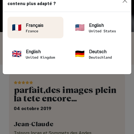
contenu plus adapté ?
Vintage Rides
→ Avis clients
Français
English
France
United States
4.7/5
5405 avis voyageurs
English
Deutsch
United Kingdom
Deutschland
parfait,des images plein
la tete encore…
04 octobre 2019
Jean-Claude
Trésors Incas et Sommets des Andes