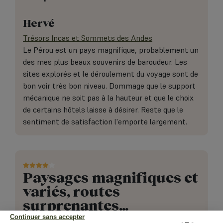
Hervé
Trésors Incas et Sommets des Andes
Le Pérou est un pays magnifique, probablement un
des mes plus beaux souvenirs de baroudeur. Les
sites explorés et le déroulement du voyage sont de
bon voir très bon niveau. Dommage que le support
mécanique ne soit pas à la hauteur et que le choix
de certains hôtels laisse à désirer. Reste que le
sentiment de satisfaction l'emporte largement.
Paysages magnifiques et
variés, routes
surprenantes…
Continuer sans accepter
08 septembre 2019