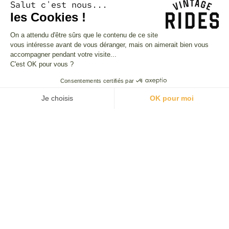
Salut c'est nous...
les Cookies !
Bruno
On a attendu d'être sûrs que le contenu de ce site
Trésors Incas et Sommets des Andes
vous intéresse avant de vous déranger, mais on aimerait bien vous
Paysages magnifiques et variés, routes
accompagner pendant votre visite...
C'est OK pour vous ?
surprenantes de qualité, d'intérêts virolesques et
peu fréquentées, pistes d'accès faciles
Consentements certifiés par
techniquement, le Pérou m'a enchanté, même si le
Je choisis
OK pour moi
matin au départ il ne fait vraiment pas chaud.
Plateforme de Gestion du Consentement : Personnalisez vos O
Axeptio consent
Notre plateforme vous permet d'adapter et de gérer vos paramètr
1
...
15
16
17
18
19
20
21