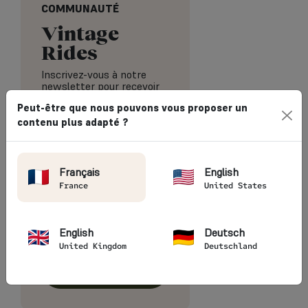
COMMUNAUTÉ
Vintage
Rides
Inscrivez-vous à notre
newsletter pour recevoir
le meilleur de nos
Peut-être que nous pouvons vous proposer un
inspirations de voyage.
contenu plus adapté ?
J'accepte de recevoir
Français
English
par e-mail les
France
United States
newsletter et
actualités de Vintage
English
Deutsch
Rides
United Kingdom
Deutschland
S'INSCRIRE À LA
NEWSLETTER