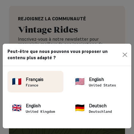
REJOIGNEZ LA COMMUNAUTÉ
Vintage Rides
Inscrivez-vous à notre newsletter pour
recevoir le meilleur de nos inspirations de
voyage.
Peut-être que nous pouvons vous proposer un
contenu plus adapté ?
J'accepte de recevoir par e-mail les
Français
English
newsletter et actualités de Vintage Rides
France
United States
S'INSCRIRE À LA NEWSLETTER
English
Deutsch
United Kingdom
Deutschland