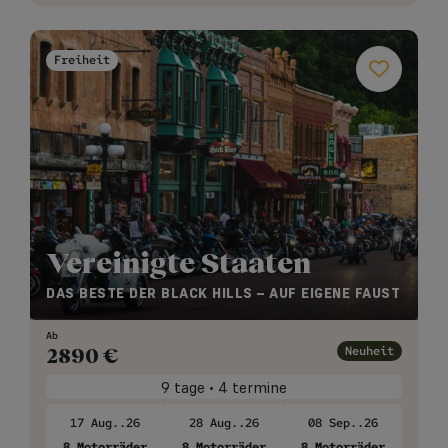
Freiheit
Vereinigte Staaten
DAS BESTE DER BLACK HILLS – AUF EIGENE FAUST
Ab
Neuheit
2890
€
9 tage • 4 termine
17 Aug..26
28 Aug..26
08 Sep..26
8 Motorräder
8 Motorräder
8 Motorräder