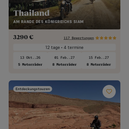
Thailand
AM RANDE DES KÖNIGREICHS SIAM
3290
€
117 Bewertungen
12 tage • 4 termine
13 Okt..26
01 Feb..27
15 Feb..27
5 Motorräder
8 Motorräder
8 Motorräder
Entdeckungstouren