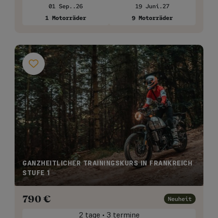
01 Sep..26
19 Juni.27
1 Motorräder
9 Motorräder
GANZHEITLICHER TRAININGSKURS IN FRANKREICH
STUFE 1
790
€
Neuheit
2 tage • 3 termine