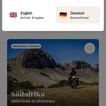
3990
€
26 Bewertungen
12 tage • 2 termine
English
Deutsch
United Kingdom
Deutschland
22 Sep..26
10 Okt..27
5 Motorräder
9 Motorräder
Adventure-Touren
Südafrika
ABENTEUER IN SÜDAFRIKA