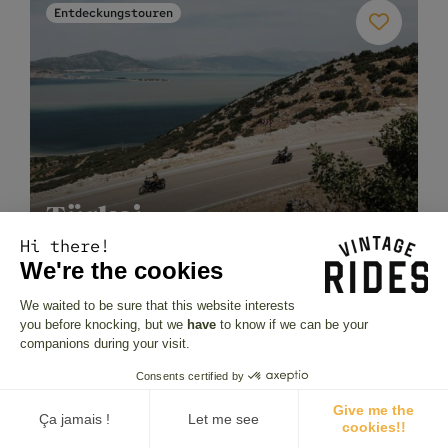
Entdeckungstouren
Türkei
Hi there!
DIE SCHÄTZE ANATOLIENS
We're the cookies
1990
€
506 Bewertungen
We waited to be sure that this website interests
you before knocking, but we
have
to know if we can be your
7 tage • 4 termine
companions during your visit.
05 Nov..26
17 Apr..27
25 Apr..27
Consents certified by
7 Motorräder
10 Motorräder
10 Motorräder
Give me the
Ça jamais !
Let me see
cookies!!