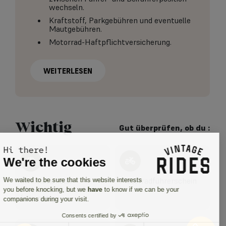
wechseln.
Kraftstoff, Parkgebühren und eventuelle
Mautgebühren.
Motorrad-Haftpflichtversicherung.
WEITERLESEN
Wichtig
Gut überprüfen, ob du :
Hi there!
We're the cookies
Internationaler
Motorradführerschein
We waited to be sure that this website interests
Motorradführerschein
you before knocking, but we
have
to know if we can be your
falls nötig
companions during your visit.
Consents certified by