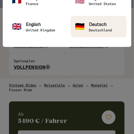
France
United States
Dauer
Art der Reise
ADVENTURE-
TOUREN
8J
REISELEITER
English
Deutsch
United Kingdom
Deutschland
Unterkunft
Schwierigkeit
RUDIMENTÄR
UNTERSTÜTZT
Speiseplan
VOLLPENSION
Vintage Rides
→
Reiseziele
→
Asien
→
Mongolei
→
Frozen Ride
Ab
5490
€
/ Fahrer