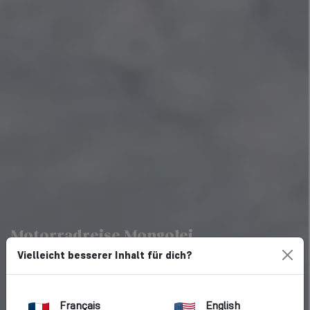
Motorradreise Mongolei
FROZEN RIDE
Vielleicht besserer Inhalt für dich?
FOTOS
Français
English