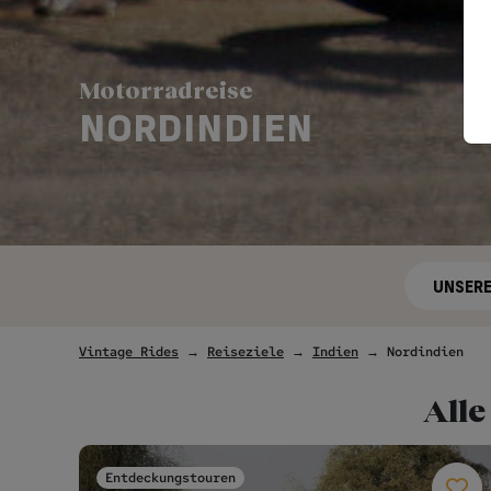
Motorradreise
NORDINDIEN
UNSERE
Vintage Rides
→
Reiseziele
→
Indien
→
Nordindien
Alle
Entdeckungstouren