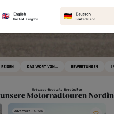
English
Deutsch
United Kingdom
Deutschland
 REISEN
DAS WORT VON...
BEWERTUNGEN
I
Motorrad-Roadtrip Nordindien
 unsere Motorradtouren Nordi
Adventure-Touren