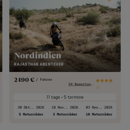
Nordindien
RAJASTHAN ABENTEUER
2490
€
/ Fahrer
5
4 Bewertungen
11 tage • 5 termine
20 Okt.. 2026
18 Nov.. 2026
03 Dez.. 2026
5 Motorräder
3 Motorräder
10 Motorräder