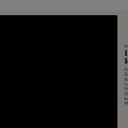
V
E
E
d
L
P
D
k
M