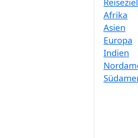
Reisezie
Afrika
Asien
Europa
Indien
Nordame
Südamer