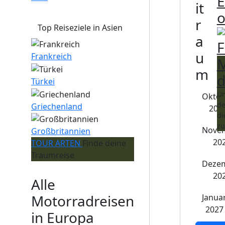
E
it
o
r
Top Reiseziele in Asien
a
F
u
Frankreich
M
m
d
Türkei
Un
Oktob
de
Griechenland
202
di
zu
Nove
Großbritannien
20
TOUR ARTEN
Finde deine
Traumreise
Deze
20
Alle
Motorradreisen
Janua
2027
in Europa