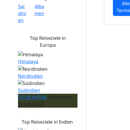
Alle
Sar
Alba
Termi
dini
nien
en
Top Reiseziele in
Europa
Himalaya
Nordindien
Südindien
TOUR ARTEN
Finde deine
Traumreise
Top Reiseziele in Indien