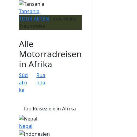
Tansania
TOUR ARTEN
Finde deine
Traumreise
Alle
Motorradreisen
in Afrika
Süd
Rua
afri
nda
ka
Top Reiseziele in Afrika
Nepal