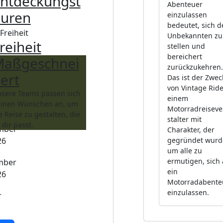
ntdeckungst
Abenteuer
uren
einzulassen
bedeutet, sich 
Unbekannten zu
reiheit
stellen und
bereichert
aßgeschnei
zurückzukehren.
ert
Das ist der Zwec
von Vintage Ride
sere Teams passen sich
er
einem
inen Wünschen an, um
6
Motorradreiseve
e Reise zu gestalten, die
stalter mit
 dir passt.
mber
Charakter, der
gegründet wurd
26
um alle zu
ermutigen, sich 
mber
ein
26
Motorradabente
einzulassen.
r