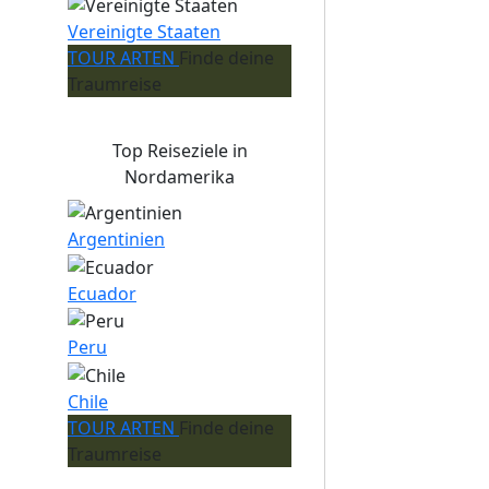
Vereinigte Staaten
TOUR ARTEN
Finde deine
Traumreise
Top Reiseziele in
Nordamerika
Argentinien
Ecuador
Peru
Chile
TOUR ARTEN
Finde deine
Traumreise