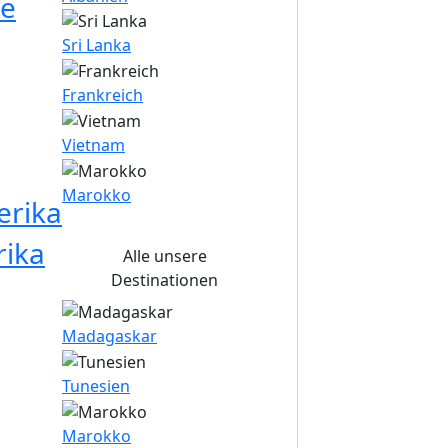
le
Sri Lanka
Frankreich
Vietnam
Marokko
rika
ika
Alle unsere
Destinationen
Madagaskar
Tunesien
Marokko