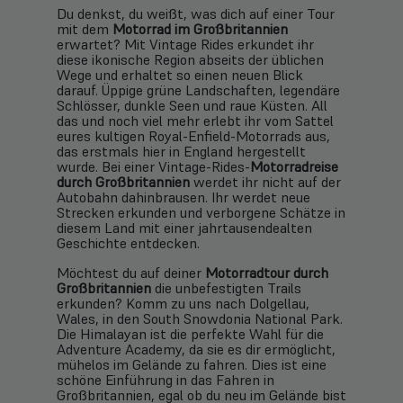
Du denkst, du weißt, was dich auf einer Tour
mit dem
Motorrad im
Großbritannien
erwartet? Mit Vintage Rides erkundet ihr
diese ikonische Region abseits der üblichen
Wege und erhaltet so einen neuen Blick
darauf. Üppige grüne Landschaften, legendäre
Schlösser, dunkle Seen und raue Küsten. All
das und noch viel mehr erlebt ihr vom Sattel
eures kultigen Royal-Enfield-Motorrads aus,
das erstmals hier in England hergestellt
wurde. Bei einer Vintage-Rides-
Motorradreise
durch Großbritannien
werdet ihr nicht auf der
Autobahn dahinbrausen. Ihr werdet neue
Strecken erkunden und verborgene Schätze in
diesem Land mit einer jahrtausendealten
Geschichte entdecken.
Möchtest du auf deiner
Motorradtour durch
Großbritannien
die unbefestigten Trails
erkunden? Komm zu uns nach Dolgellau,
Wales, in den South Snowdonia National Park.
Die Himalayan ist die perfekte Wahl für die
Adventure Academy, da sie es dir ermöglicht,
mühelos im Gelände zu fahren. Dies ist eine
schöne Einführung in das Fahren in
Großbritannien, egal ob du neu im Gelände bist