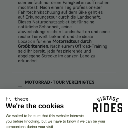
oder einfach nur deine Fähigkeiten auffrischen
möchtest. Nach einem Tag professioneller
Fahrtechnikschulung auf dem Bike geht es
auf Erkundungstour durch die Landschaft.
Dieses Naturschutzgebiet ist für seine
natürliche Schönheit, seine
abwechslungsreichen Landschaften und seine
reiche Tierwelt bekannt und die ideale
Location für eine
Motorradtour durch
Großbritannien
. Nach eurem Offroad-Training
seid ihr bereit, jede faszinierende und
abgelegene Strecke im ganzen Land zu
erkunden!
MOTORRAD-TOUR VEREINIGTES
KÖNIGREICH: 1 ZIEL, 4 LÄNDER
Hi there!
We're the cookies
DIE BESTE JAHRESZEIT FÜR EINE TOUR
We waited to be sure that this website interests
MIT DEM MOTORRAD IN
you before knocking, but we
have
to know if we can be your
companions during your visit.