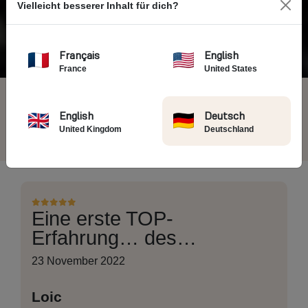
Vielleicht besserer Inhalt für dich?
Vintage Rides
→ Kundenbewertungen
Français
English
France
United States
4.7/5
6397 Bewertungen von
Reisenden
English
Deutsch
United Kingdom
Deutschland
Eine erste TOP-
Erfahrung… des…
23 November 2022
Loic