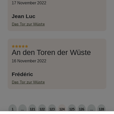
17 November 2022
Jean Luc
Das Tor zur Wüste
An den Toren der Wüste
16 November 2022
Frédéric
Das Tor zur Wüste
1
...
121
122
123
124
125
126
...
128