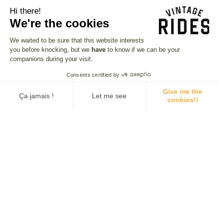
Hi there!
We're the cookies
We waited to be sure that this website interests
you before knocking, but we
have
to know if we can be your
companions during your visit.
Consents certified by
Give me the
Ça jamais !
Let me see
cookies!!
Einwilligungsmanagementplattform: Passen Sie Ihre Optionen 
Expertise
Gelassenheit
Axeptio consent
Seit 2006 ist Vintage Rides
Wenn was
Unsere Plattform ermöglicht es Ihnen, Ihre Datenschutzeinstell
der Spezialist für
Unvorhergesehenes passiert,
charaktervolle
kümmern sich unsere
Motorradreisen.
erfahrenen Reiseleiter um
alles.