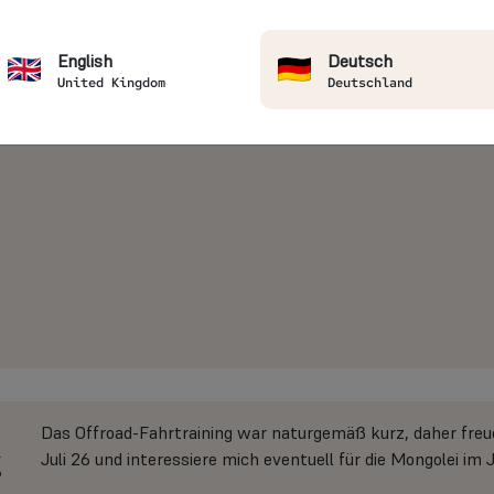
English
Deutsch
United Kingdom
Deutschland
Das Offroad-Fahrtraining war naturgemäß kurz, daher freu
g
Juli 26 und interessiere mich eventuell für die Mongolei im 