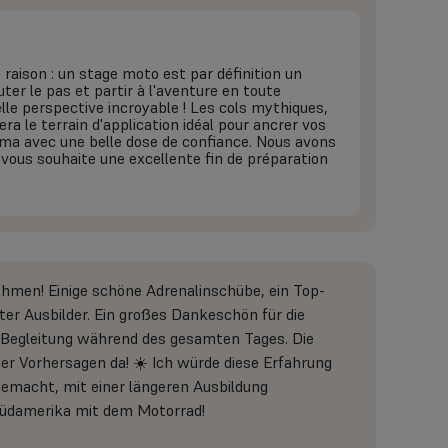
raison : un stage moto est par définition un
uter le pas et partir à l'aventure en toute
uelle perspective incroyable ! Les cols mythiques,
era le terrain d'application idéal pour ancrer vos
ma avec une belle dose de confiance. Nous avons
s vous souhaite une excellente fin de préparation
ehmen! Einige schöne Adrenalinschübe, ein Top-
ter Ausbilder. Ein großes Dankeschön für die
ie Begleitung während des gesamten Tages. Die
der Vorhersagen da! ☀️ Ich würde diese Erfahrung
gemacht, mit einer längeren Ausbildung
Südamerika mit dem Motorrad!