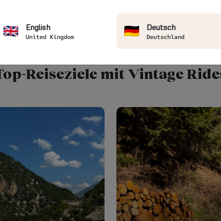
RIKA
ASIEN
EUROPA
INDIEN
NORDAM
English
Deutsch
United Kingdom
Deutschland
Aktuelle Ziele
Top-Reiseziele mit Vintage Ride