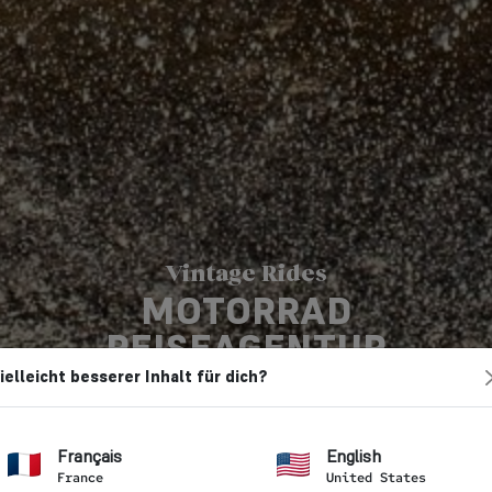
Vintage Rides
MOTORRAD
REISEAGENTUR
ielleicht besserer Inhalt für dich?
Vintage Rides
→ Motorrad Reiseagentur
Français
English
France
United States