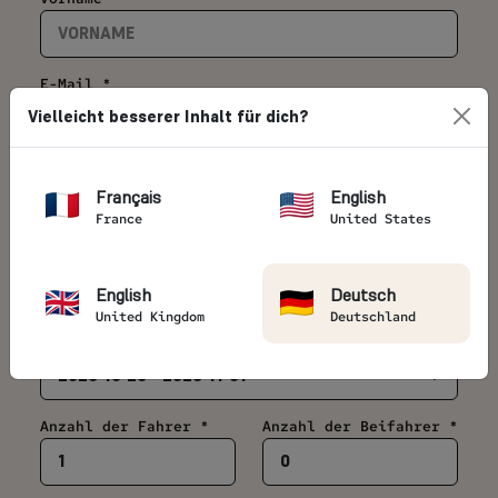
E-Mail *
Vielleicht besserer Inhalt für dich?
Telefon *
Français
English
France
United States
Land *
English
Deutsch
United Kingdom
Deutschland
Datum deiner Motorradreise *
Anzahl der Fahrer *
Anzahl der Beifahrer *