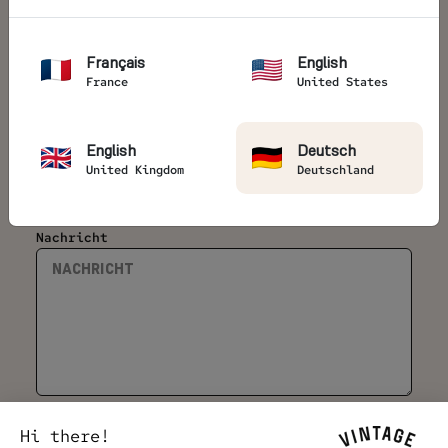
E-Mail *
Français
English
France
United States
Telefon *
English
Deutsch
Land *
United Kingdom
Deutschland
Nachricht
Newsletter abonnieren
Hi there!