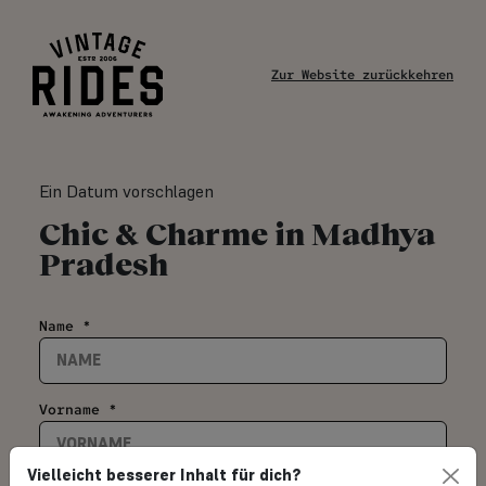
Zur Website zurückkehren
Ein Datum vorschlagen
Chic & Charme in Madhya
Pradesh
Name *
Vorname *
Vielleicht besserer Inhalt für dich?