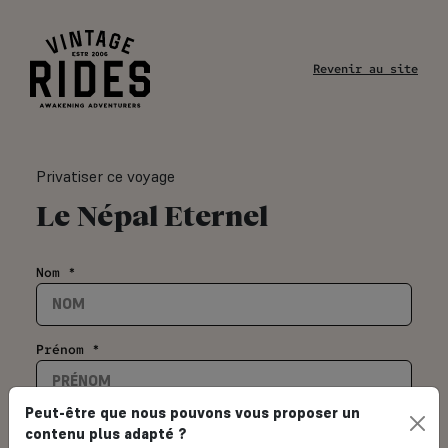
Revenir au site
Privatiser ce voyage
Le Népal Eternel
Nom *
Prénom *
Peut-être que nous pouvons vous proposer un
Email *
contenu plus adapté ?