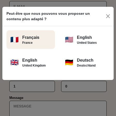
Peut-être que nous pouvons vous proposer un
Téléphone *
contenu plus adapté ?
Français
English
Pays *
France
United States
Date de votre voyage moto *
English
Deutsch
United Kingdom
Deutschland
Nombre de pilote(s) *
Nombre de passagers(s) *
Message