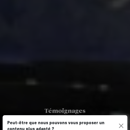
Témoignages
AVIS VOYAGEURS
Peut-être que nous pouvons vous proposer un
contenu plus adapté ?