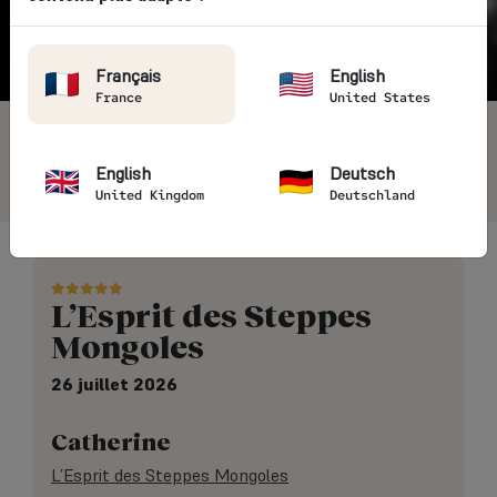
Vintage Rides
→ Avis clients
Français
English
France
United States
4.7/5
5405 avis voyageurs
English
Deutsch
United Kingdom
Deutschland
L’Esprit des Steppes
Mongoles
26 juillet 2026
Catherine
L’Esprit des Steppes Mongoles