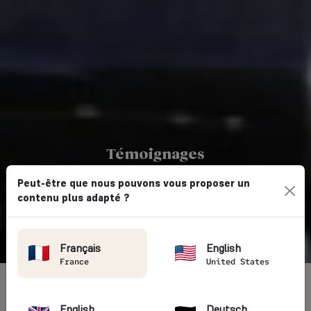
Témoignages
AVIS VOYAGEURS
Peut-être que nous pouvons vous proposer un
contenu plus adapté ?
Vintage Rides
→ Avis clients
Français
English
France
United States
4.7/5
5405 avis voyageurs
English
Deutsch