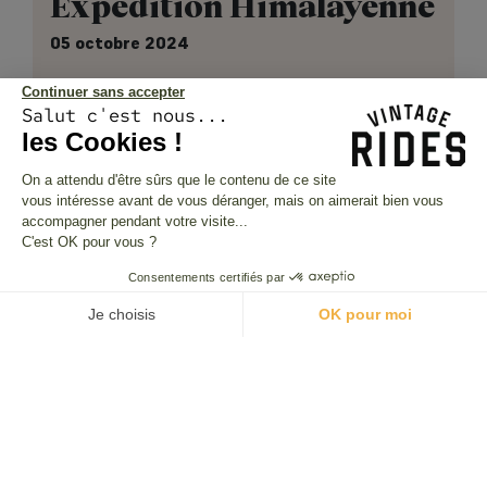
Expédition Himalayenne
05 octobre 2024
Continuer sans accepter
Philippe
Salut c'est nous...
Expédition Himalayenne
les Cookies !
On a attendu d'être sûrs que le contenu de ce site
vous intéresse avant de vous déranger, mais on aimerait bien vous
accompagner pendant votre visite...
C'est OK pour vous ?
1
2
3
4
5
6
...
37
Consentements certifiés par
Je choisis
OK pour moi
Plateforme de Gestion du Consentement : Personnalisez vos O
Axeptio consent
Notre plateforme vous permet d'adapter et de gérer vos paramètr