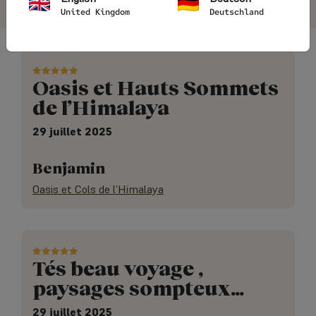
United Kingdom
Deutschland
Oasis et Hauts Sommets
de l’Himalaya
29 juillet 2025
Benjamin
Oasis et Cols de l’Himalaya
Tés beau voyage ,
paysages sompteux…
29 juillet 2025